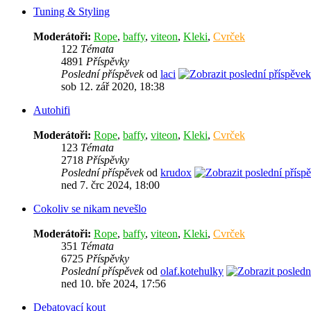
Tuning & Styling
Moderátoři:
Rope
,
baffy
,
viteon
,
Kleki
,
Cvrček
122
Témata
4891
Příspěvky
Poslední příspěvek
od
laci
sob 12. zář 2020, 18:38
Autohifi
Moderátoři:
Rope
,
baffy
,
viteon
,
Kleki
,
Cvrček
123
Témata
2718
Příspěvky
Poslední příspěvek
od
krudox
ned 7. črc 2024, 18:00
Cokoliv se nikam nevešlo
Moderátoři:
Rope
,
baffy
,
viteon
,
Kleki
,
Cvrček
351
Témata
6725
Příspěvky
Poslední příspěvek
od
olaf.kotehulky
ned 10. bře 2024, 17:56
Debatovací kout