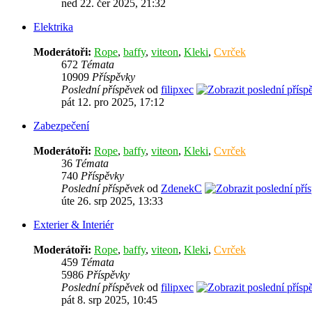
ned 22. čer 2025, 21:32
Elektrika
Moderátoři:
Rope
,
baffy
,
viteon
,
Kleki
,
Cvrček
672
Témata
10909
Příspěvky
Poslední příspěvek
od
filipxec
pát 12. pro 2025, 17:12
Zabezpečení
Moderátoři:
Rope
,
baffy
,
viteon
,
Kleki
,
Cvrček
36
Témata
740
Příspěvky
Poslední příspěvek
od
ZdenekC
úte 26. srp 2025, 13:33
Exterier & Interiér
Moderátoři:
Rope
,
baffy
,
viteon
,
Kleki
,
Cvrček
459
Témata
5986
Příspěvky
Poslední příspěvek
od
filipxec
pát 8. srp 2025, 10:45