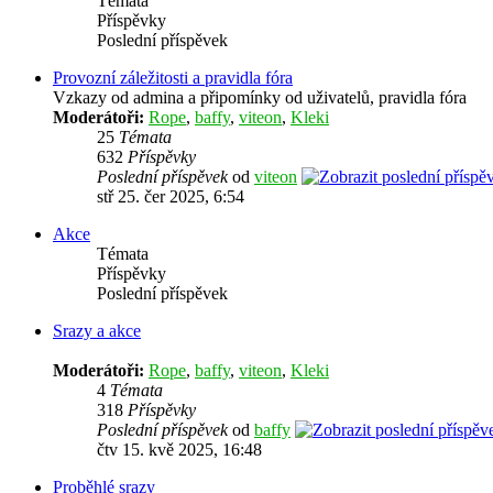
Témata
Příspěvky
Poslední příspěvek
Provozní záležitosti a pravidla fóra
Vzkazy od admina a připomínky od uživatelů, pravidla fóra
Moderátoři:
Rope
,
baffy
,
viteon
,
Kleki
25
Témata
632
Příspěvky
Poslední příspěvek
od
viteon
stř 25. čer 2025, 6:54
Akce
Témata
Příspěvky
Poslední příspěvek
Srazy a akce
Moderátoři:
Rope
,
baffy
,
viteon
,
Kleki
4
Témata
318
Příspěvky
Poslední příspěvek
od
baffy
čtv 15. kvě 2025, 16:48
Proběhlé srazy