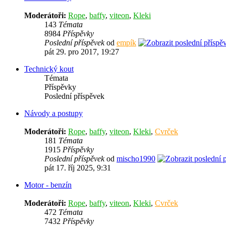
Moderátoři:
Rope
,
baffy
,
viteon
,
Kleki
143
Témata
8984
Příspěvky
Poslední příspěvek
od
empík
pát 29. pro 2017, 19:27
Technický kout
Témata
Příspěvky
Poslední příspěvek
Návody a postupy
Moderátoři:
Rope
,
baffy
,
viteon
,
Kleki
,
Cvrček
181
Témata
1915
Příspěvky
Poslední příspěvek
od
mischo1990
pát 17. říj 2025, 9:31
Motor - benzín
Moderátoři:
Rope
,
baffy
,
viteon
,
Kleki
,
Cvrček
472
Témata
7432
Příspěvky