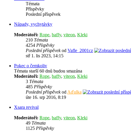
Témata
Příspěvky
Poslední příspěvek
Nápady, vychytávky
Moderátoři:
Rope
,
baffy
,
viteon
,
Kleki
210
Témata
4254
Příspěvky
Poslední příspěvek
od
Vafle_2001cz
stř 1. lis 2023, 14:15
Pokec o čemkoliv
Témata starší 60 dnů budou smazána
Moderátoři:
Rope
,
baffy
,
viteon
,
Kleki
3
Témata
485
Příspěvky
Poslední příspěvek
od
Aďulka
úte 16. srp 2016, 8:19
Xsara revival
Moderátoři:
Rope
,
baffy
,
viteon
,
Kleki
49
Témata
1125
Příspěvky