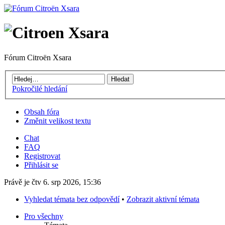
Fórum Citroën Xsara
Pokročilé hledání
Obsah fóra
Změnit velikost textu
Chat
FAQ
Registrovat
Přihlásit se
Právě je čtv 6. srp 2026, 15:36
Vyhledat témata bez odpovědí
•
Zobrazit aktivní témata
Pro všechny