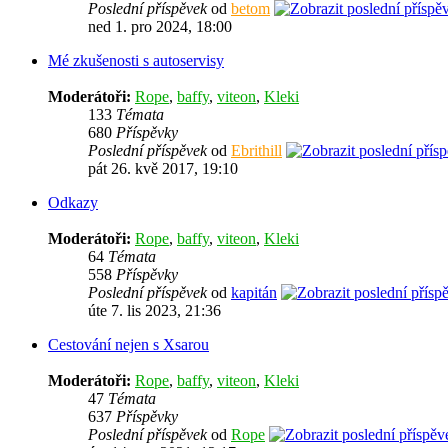
Poslední příspěvek
od
betom
ned 1. pro 2024, 18:00
Mé zkušenosti s autoservisy
Moderátoři:
Rope
,
baffy
,
viteon
,
Kleki
133
Témata
680
Příspěvky
Poslední příspěvek
od
Ebrithill
pát 26. kvě 2017, 19:10
Odkazy
Moderátoři:
Rope
,
baffy
,
viteon
,
Kleki
64
Témata
558
Příspěvky
Poslední příspěvek
od
kapitán
úte 7. lis 2023, 21:36
Cestování nejen s Xsarou
Moderátoři:
Rope
,
baffy
,
viteon
,
Kleki
47
Témata
637
Příspěvky
Poslední příspěvek
od
Rope