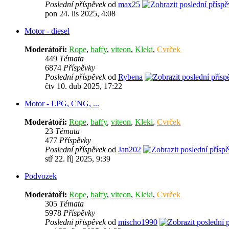
Poslední příspěvek
od
max25
pon 24. lis 2025, 4:08
Motor - diesel
Moderátoři:
Rope
,
baffy
,
viteon
,
Kleki
,
Cvrček
449
Témata
6874
Příspěvky
Poslední příspěvek
od
Rybena
čtv 10. dub 2025, 17:22
Motor - LPG, CNG, ...
Moderátoři:
Rope
,
baffy
,
viteon
,
Kleki
,
Cvrček
23
Témata
477
Příspěvky
Poslední příspěvek
od
Jan202
stř 22. říj 2025, 9:39
Podvozek
Moderátoři:
Rope
,
baffy
,
viteon
,
Kleki
,
Cvrček
305
Témata
5978
Příspěvky
Poslední příspěvek
od
mischo1990