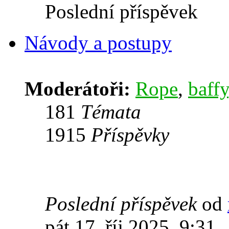
Poslední příspěvek
Návody a postupy
Moderátoři:
Rope
,
baffy
181
Témata
1915
Příspěvky
Poslední příspěvek
od
pát 17. říj 2025, 9:31