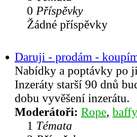
0
Příspěvky
Žádné příspěvky
Daruji - prodám - koupí
Nabídky a poptávky po j
Inzeráty starší 90 dnů b
dobu vyvěšení inzerátu.
Moderátoři:
Rope
,
baffy
1
Témata