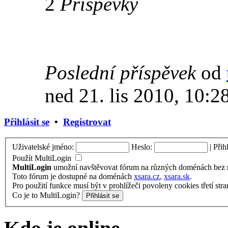
2
Příspěvky
Poslední příspěvek
od
ned 21. lis 2010, 10:2
Přihlásit se
•
Registrovat
Uživatelské jméno:
Heslo:
|
Přih
Použít MultiLogin
MultiLogin
umožní navštěvovat fórum na různých doménách bez nu
Toto fórum je dostupné na doménách
xsara.cz
,
xsara.sk
.
Pro použití funkce musí být v prohlížeči povoleny cookies třetí stra
Co je to MultiLogin?