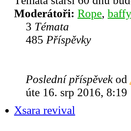
Témata starší 60 dnů bu
Moderátoři:
Rope
,
baffy
3
Témata
485
Příspěvky
Poslední příspěvek
od
úte 16. srp 2016, 8:19
Xsara revival