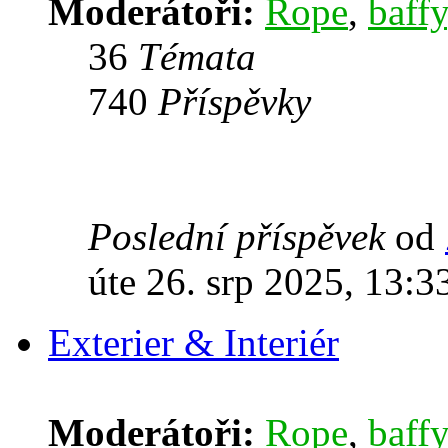
Moderátoři:
Rope
,
baffy
36
Témata
740
Příspěvky
Poslední příspěvek
od
úte 26. srp 2025, 13:3
Exterier & Interiér
Moderátoři:
Rope
,
baffy