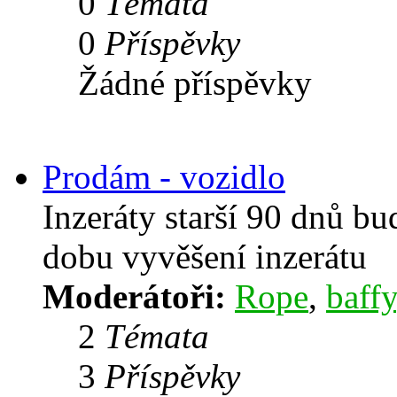
0
Témata
0
Příspěvky
Žádné příspěvky
Prodám - vozidlo
Inzeráty starší 90 dnů b
dobu vyvěšení inzerátu
Moderátoři:
Rope
,
baffy
2
Témata
3
Příspěvky