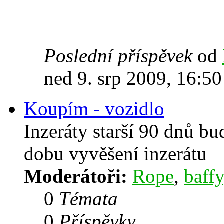
Poslední příspěvek
od
ned 9. srp 2009, 16:50
Koupím - vozidlo
Inzeráty starší 90 dnů b
dobu vyvěšení inzerátu
Moderátoři:
Rope
,
baffy
0
Témata
0
Příspěvky