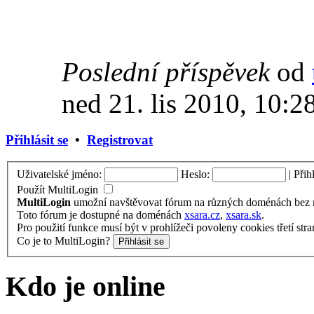
Poslední příspěvek
od
ned 21. lis 2010, 10:2
Přihlásit se
•
Registrovat
Uživatelské jméno:
Heslo:
|
Přih
Použít MultiLogin
MultiLogin
umožní navštěvovat fórum na různých doménách bez nu
Toto fórum je dostupné na doménách
xsara.cz
,
xsara.sk
.
Pro použití funkce musí být v prohlížeči povoleny cookies třetí stra
Co je to MultiLogin?
Kdo je online