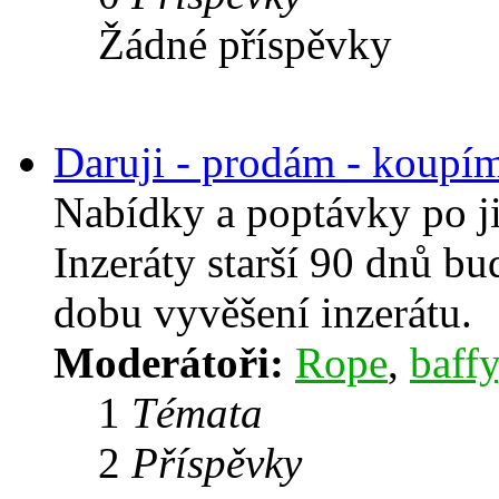
Žádné příspěvky
Daruji - prodám - koupí
Nabídky a poptávky po j
Inzeráty starší 90 dnů b
dobu vyvěšení inzerátu.
Moderátoři:
Rope
,
baffy
1
Témata
2
Příspěvky