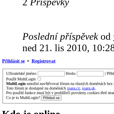
2
Příspěvky
Poslední příspěvek
od
ned 21. lis 2010, 10:2
Přihlásit se
•
Registrovat
Uživatelské jméno:
Heslo:
|
Přih
Použít MultiLogin
MultiLogin
umožní navštěvovat fórum na různých doménách bez nu
Toto fórum je dostupné na doménách
xsara.cz
,
xsara.sk
.
Pro použití funkce musí být v prohlížeči povoleny cookies třetí stra
Co je to MultiLogin?