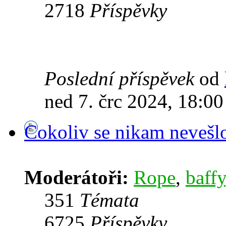
2718
Příspěvky
Poslední příspěvek
od
ned 7. črc 2024, 18:00
Cokoliv se nikam nevešl
Moderátoři:
Rope
,
baffy
351
Témata
6725
Příspěvky