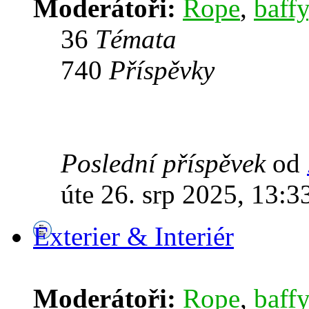
Moderátoři:
Rope
,
baffy
36
Témata
740
Příspěvky
Poslední příspěvek
od
úte 26. srp 2025, 13:3
Exterier & Interiér
Moderátoři:
Rope
,
baffy