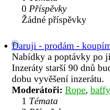
0
Příspěvky
Žádné příspěvky
Daruji - prodám - koupí
Nabídky a poptávky po j
Inzeráty starší 90 dnů b
dobu vyvěšení inzerátu.
Moderátoři:
Rope
,
baffy
1
Témata