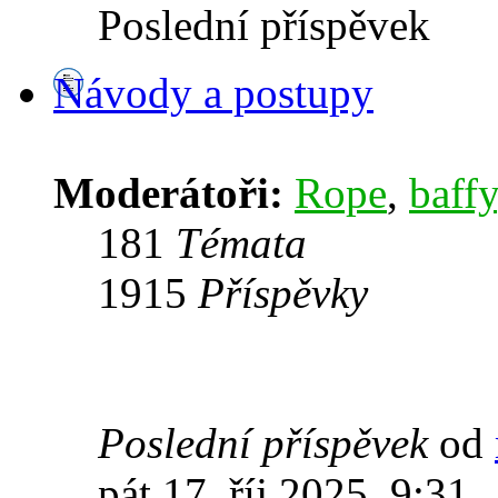
Poslední příspěvek
Návody a postupy
Moderátoři:
Rope
,
baffy
181
Témata
1915
Příspěvky
Poslední příspěvek
od
pát 17. říj 2025, 9:31