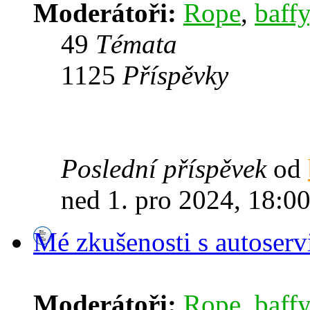
Moderátoři:
Rope
,
baffy
49
Témata
1125
Příspěvky
Poslední příspěvek
od
ned 1. pro 2024, 18:0
Mé zkušenosti s autoserv
Moderátoři:
Rope
,
baffy