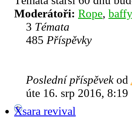
Témata starší 60 dnů bu
Moderátoři:
Rope
,
baffy
3
Témata
485
Příspěvky
Poslední příspěvek
od
úte 16. srp 2016, 8:19
Xsara revival