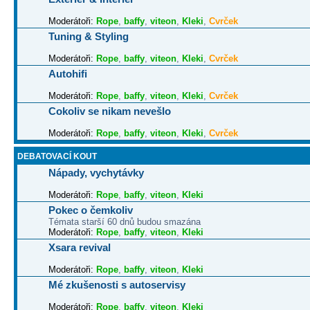
Moderátoři:
Rope
,
baffy
,
viteon
,
Kleki
,
Cvrček
Tuning & Styling
Moderátoři:
Rope
,
baffy
,
viteon
,
Kleki
,
Cvrček
Autohifi
Moderátoři:
Rope
,
baffy
,
viteon
,
Kleki
,
Cvrček
Cokoliv se nikam nevešlo
Moderátoři:
Rope
,
baffy
,
viteon
,
Kleki
,
Cvrček
DEBATOVACÍ KOUT
Nápady, vychytávky
Moderátoři:
Rope
,
baffy
,
viteon
,
Kleki
Pokec o čemkoliv
Témata starší 60 dnů budou smazána
Moderátoři:
Rope
,
baffy
,
viteon
,
Kleki
Xsara revival
Moderátoři:
Rope
,
baffy
,
viteon
,
Kleki
Mé zkušenosti s autoservisy
Moderátoři:
Rope
,
baffy
,
viteon
,
Kleki