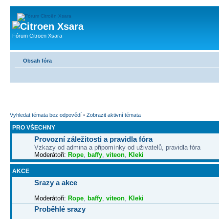
Fórum Citroën Xsara
Obsah fóra
Vyhledat témata bez odpovědí
•
Zobrazit aktivní témata
PRO VŠECHNY
Provozní záležitosti a pravidla fóra
Vzkazy od admina a připomínky od uživatelů, pravidla fóra
Moderátoři:
Rope
,
baffy
,
viteon
,
Kleki
AKCE
Srazy a akce
Moderátoři:
Rope
,
baffy
,
viteon
,
Kleki
Proběhlé srazy