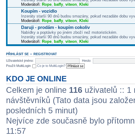
Moderátoři:
Rope
,
baffy
,
viteon
,
Kleki
Koupím - vozidlo
Inzeráty starší 90 dnů budou smazány, pokud nezadáte dobu vyv
Moderátoři:
Rope
,
baffy
,
viteon
,
Kleki
Daruji - prodám - koupím cokoliv
Nabídky a poptávky po jiném zboží než motoristickém.
Inzeráty starší 90 dnů budou smazány, pokud nezadáte dobu vyv
Moderátoři:
Rope
,
baffy
,
viteon
,
Kleki
PŘIHLÁSIT SE
•
REGISTROVAT
Uživatelské jméno:
Heslo:
Použít MultiLogin
Co je to MultiLogin?
KDO JE ONLINE
Celkem je online
116
uživatelů :: 1
návštěvníků (Tato data jsou založena
posledních 5 minut)
Nejvíce zde současně bylo přítom
11:57