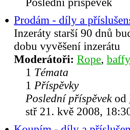
Poslední příspěvek
Prodám - díly a příslušen
Inzeráty starší 90 dnů b
dobu vyvěšení inzerátu
Moderátoři:
Rope
,
baffy
1
Témata
1
Příspěvky
Poslední příspěvek
od
stř 21. kvě 2008, 18:3
Koupím - díly a příslušen