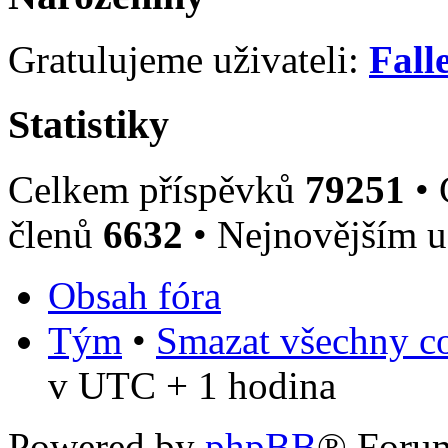
Gratulujeme uživateli:
Fall
Statistiky
Celkem příspěvků
79251
• 
členů
6632
• Nejnovějším u
Obsah fóra
Tým
•
Smazat všechny co
v UTC + 1 hodina
Powered by
phpBB
® Foru