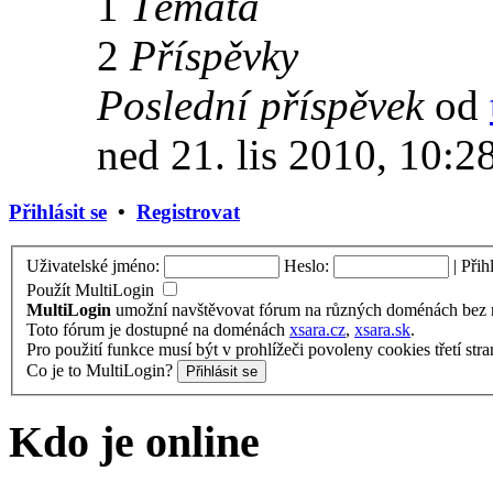
1
Témata
2
Příspěvky
Poslední příspěvek
od
ned 21. lis 2010, 10:2
Přihlásit se
•
Registrovat
Uživatelské jméno:
Heslo:
|
Přih
Použít MultiLogin
MultiLogin
umožní navštěvovat fórum na různých doménách bez nu
Toto fórum je dostupné na doménách
xsara.cz
,
xsara.sk
.
Pro použití funkce musí být v prohlížeči povoleny cookies třetí stra
Co je to MultiLogin?
Kdo je online