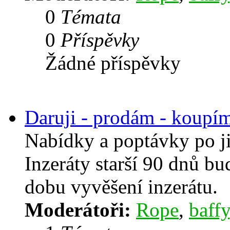
0
Témata
0
Příspěvky
Žádné příspěvky
Daruji - prodám - koupí
Nabídky a poptávky po j
Inzeráty starší 90 dnů b
dobu vyvěšení inzerátu.
Moderátoři:
Rope
,
baffy