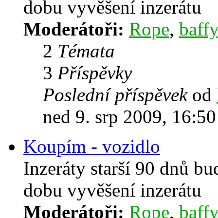
dobu vyvěšení inzerátu
Moderátoři:
Rope
,
baffy
2
Témata
3
Příspěvky
Poslední příspěvek
od
ned 9. srp 2009, 16:50
Koupím - vozidlo
Inzeráty starší 90 dnů b
dobu vyvěšení inzerátu
Moderátoři:
Rope
,
baffy