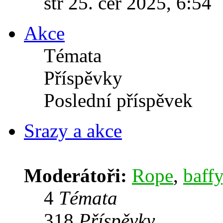
stř 25. čer 2025, 6:54
Akce
Témata
Příspěvky
Poslední příspěvek
Srazy a akce
Moderátoři:
Rope
,
baffy
4
Témata
318
Příspěvky