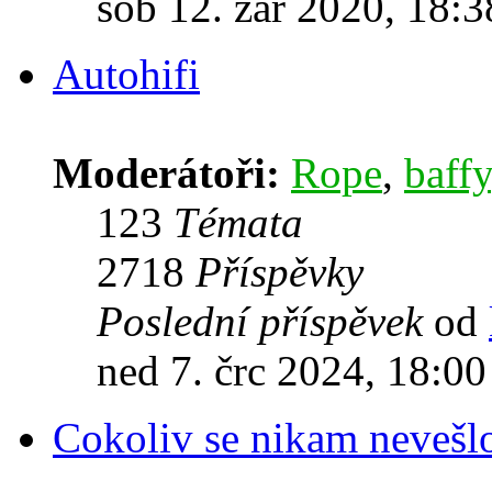
sob 12. zář 2020, 18:3
Autohifi
Moderátoři:
Rope
,
baffy
123
Témata
2718
Příspěvky
Poslední příspěvek
od
ned 7. črc 2024, 18:00
Cokoliv se nikam nevešl