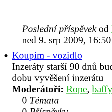
Poslední příspěvek
od
ned 9. srp 2009, 16:50
Koupím - vozidlo
Inzeráty starší 90 dnů b
dobu vyvěšení inzerátu
Moderátoři:
Rope
,
baffy
0
Témata
0
Příspěvky