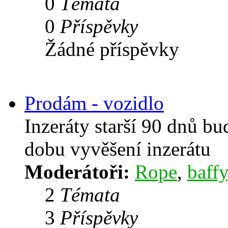
0
Témata
0
Příspěvky
Žádné příspěvky
Prodám - vozidlo
Inzeráty starší 90 dnů b
dobu vyvěšení inzerátu
Moderátoři:
Rope
,
baffy
2
Témata
3
Příspěvky