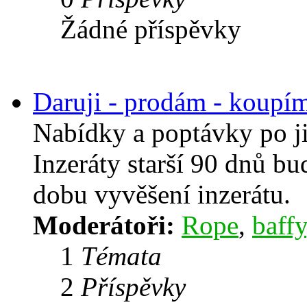
Žádné příspěvky
Daruji - prodám - koupí
Nabídky a poptávky po j
Inzeráty starší 90 dnů b
dobu vyvěšení inzerátu.
Moderátoři:
Rope
,
baffy
1
Témata
2
Příspěvky