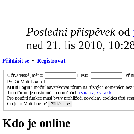
Poslední příspěvek
od
ned 21. lis 2010, 10:2
Přihlásit se
•
Registrovat
Uživatelské jméno:
Heslo:
|
Přih
Použít MultiLogin
MultiLogin
umožní navštěvovat fórum na různých doménách bez nu
Toto fórum je dostupné na doménách
xsara.cz
,
xsara.sk
.
Pro použití funkce musí být v prohlížeči povoleny cookies třetí stra
Co je to MultiLogin?
Kdo je online