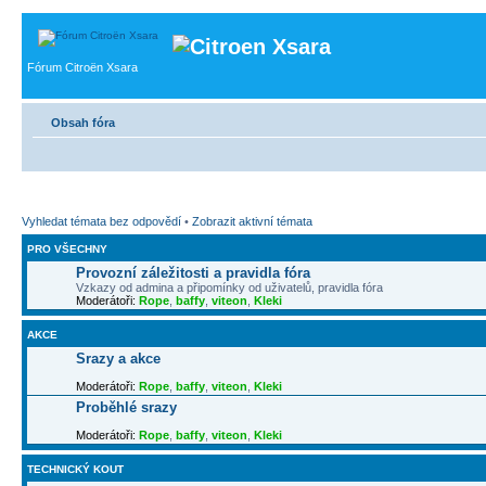
Fórum Citroën Xsara
Obsah fóra
Vyhledat témata bez odpovědí
•
Zobrazit aktivní témata
PRO VŠECHNY
Provozní záležitosti a pravidla fóra
Vzkazy od admina a připomínky od uživatelů, pravidla fóra
Moderátoři:
Rope
,
baffy
,
viteon
,
Kleki
AKCE
Srazy a akce
Moderátoři:
Rope
,
baffy
,
viteon
,
Kleki
Proběhlé srazy
Moderátoři:
Rope
,
baffy
,
viteon
,
Kleki
TECHNICKÝ KOUT