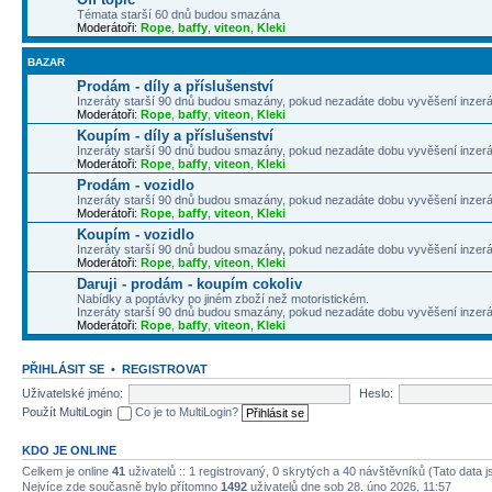
Témata starší 60 dnů budou smazána
Moderátoři:
Rope
,
baffy
,
viteon
,
Kleki
BAZAR
Prodám - díly a příslušenství
Inzeráty starší 90 dnů budou smazány, pokud nezadáte dobu vyvěšení inzerá
Moderátoři:
Rope
,
baffy
,
viteon
,
Kleki
Koupím - díly a příslušenství
Inzeráty starší 90 dnů budou smazány, pokud nezadáte dobu vyvěšení inzerá
Moderátoři:
Rope
,
baffy
,
viteon
,
Kleki
Prodám - vozidlo
Inzeráty starší 90 dnů budou smazány, pokud nezadáte dobu vyvěšení inzerá
Moderátoři:
Rope
,
baffy
,
viteon
,
Kleki
Koupím - vozidlo
Inzeráty starší 90 dnů budou smazány, pokud nezadáte dobu vyvěšení inzerá
Moderátoři:
Rope
,
baffy
,
viteon
,
Kleki
Daruji - prodám - koupím cokoliv
Nabídky a poptávky po jiném zboží než motoristickém.
Inzeráty starší 90 dnů budou smazány, pokud nezadáte dobu vyvěšení inzerá
Moderátoři:
Rope
,
baffy
,
viteon
,
Kleki
PŘIHLÁSIT SE
•
REGISTROVAT
Uživatelské jméno:
Heslo:
Použít MultiLogin
Co je to MultiLogin?
KDO JE ONLINE
Celkem je online
41
uživatelů :: 1 registrovaný, 0 skrytých a 40 návštěvníků (Tato data js
Nejvíce zde současně bylo přítomno
1492
uživatelů dne sob 28. úno 2026, 11:57