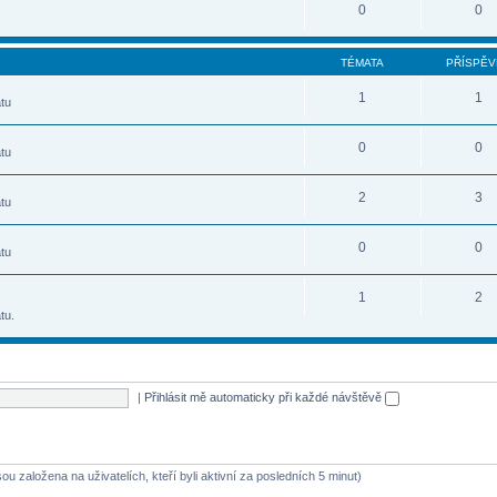
0
0
TÉMATA
PŘÍSPĚV
1
1
tu
0
0
tu
2
3
tu
0
0
tu
1
2
tu.
|
Přihlásit mě automaticky při každé návštěvě
ou založena na uživatelích, kteří byli aktivní za posledních 5 minut)