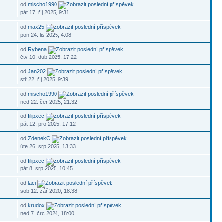
od
mischo1990
pát 17. říj 2025, 9:31
od
max25
pon 24. lis 2025, 4:08
od
Rybena
čtv 10. dub 2025, 17:22
od
Jan202
stř 22. říj 2025, 9:39
od
mischo1990
ned 22. čer 2025, 21:32
od
filipxec
9
pát 12. pro 2025, 17:12
od
ZdenekC
úte 26. srp 2025, 13:33
od
filipxec
pát 8. srp 2025, 10:45
od
laci
sob 12. zář 2020, 18:38
od
krudox
ned 7. črc 2024, 18:00