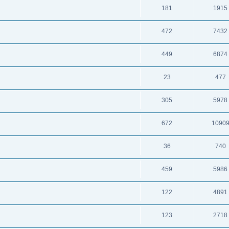
181
1915
472
7432
449
6874
23
477
305
5978
672
1090
36
740
459
5986
122
4891
123
2718