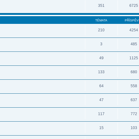
351
6725
TÉMATA
PŘÍSPĚV
210
4254
3
485
49
1125
133
680
64
558
47
637
117
772
15
103