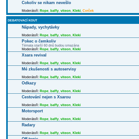
Cokoliv se nikam nevešlo
Moderátoři:
Rope
,
baffy
,
viteon
,
Kleki
,
Cvrček
DEBATOVACÍ KOUT
Nápady, vychytávky
Moderátoři:
Rope
,
baffy
,
viteon
,
Kleki
Pokec o čemkoliv
Témata starší 60 dnů budou smazána
Moderátoři:
Rope
,
baffy
,
viteon
,
Kleki
Xsara revival
Moderátoři:
Rope
,
baffy
,
viteon
,
Kleki
Mé zkušenosti s autoservisy
Moderátoři:
Rope
,
baffy
,
viteon
,
Kleki
Odkazy
Moderátoři:
Rope
,
baffy
,
viteon
,
Kleki
Cestování nejen s Xsarou
Moderátoři:
Rope
,
baffy
,
viteon
,
Kleki
Motorsport
Moderátoři:
Rope
,
baffy
,
viteon
,
Kleki
Radary
Moderátoři:
Rope
,
baffy
,
viteon
,
Kleki
Off topic