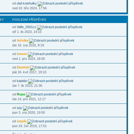
od
olaf.kotehulky
ned 10. bře 2024, 17:56
KY
POSLEDNÍ PŘÍSPĚVEK
od
Vafle_2001cz
stř 1. lis 2023, 14:15
od
Aďulka
úte 16. srp 2016, 8:19
od
betom
ned 1. pro 2024, 18:00
od
Ebrithill
pát 26. kvě 2017, 19:10
od
kapitán
úte 7. lis 2023, 21:36
od
Rope
úte 14. pro 2021, 12:17
od
spy
pon 3. srp 2020, 19:50
od
empík
pon 24. čer 2019, 17:51