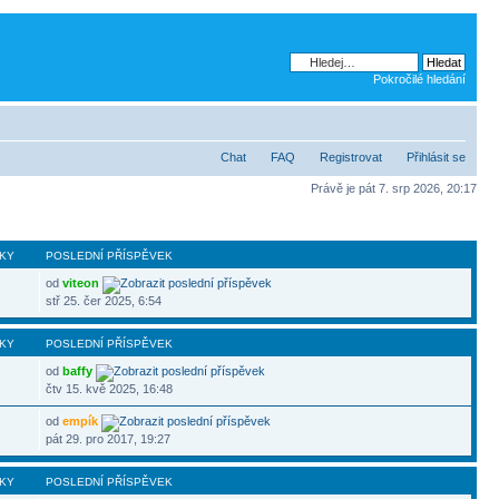
Pokročilé hledání
Chat
FAQ
Registrovat
Přihlásit se
Právě je pát 7. srp 2026, 20:17
KY
POSLEDNÍ PŘÍSPĚVEK
od
viteon
stř 25. čer 2025, 6:54
KY
POSLEDNÍ PŘÍSPĚVEK
od
baffy
čtv 15. kvě 2025, 16:48
od
empík
pát 29. pro 2017, 19:27
KY
POSLEDNÍ PŘÍSPĚVEK