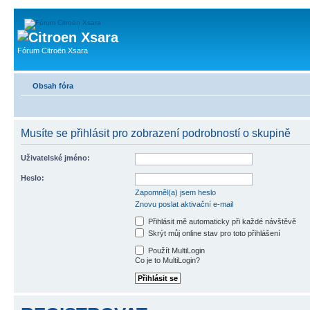
Fórum Citroën Xsara
Obsah fóra
Musíte se přihlásit pro zobrazení podrobností o skupině
Uživatelské jméno:
Heslo:
Zapomněl(a) jsem heslo
Znovu poslat aktivační e-mail
Přihlásit mě automaticky při každé návštěvě
Skrýt můj online stav pro toto přihlášení
Použít MultiLogin
Co je to MultiLogin?