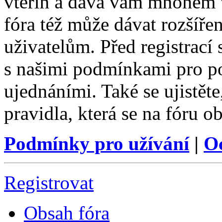
vteřin a dává vám mnohem v
fóra též může dávat rozšíř
uživatelům. Před registrací s
s našimi podmínkami pro pou
ujednáními. Také se ujistěte,
pravidla, která se na fóru ob
Podmínky pro užívání
|
O
Registrovat
Obsah fóra