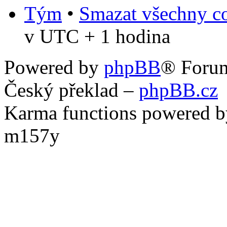
Tým
•
Smazat všechny co
v UTC + 1 hodina
Powered by
phpBB
® Foru
Český překlad –
phpBB.cz
Karma functions powered
m157y