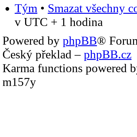
Tým
•
Smazat všechny co
v UTC + 1 hodina
Powered by
phpBB
® Foru
Český překlad –
phpBB.cz
Karma functions powered
m157y