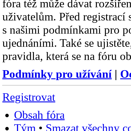
fóra též může dávat rozšíř
uživatelům. Před registrací s
s našimi podmínkami pro pou
ujednáními. Také se ujistěte,
pravidla, která se na fóru ob
Podmínky pro užívání
|
O
Registrovat
Obsah fóra
Tým
•
Smazat všechny co