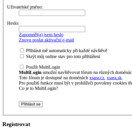
Uživatelské jméno:
Heslo:
Zapomněl(a) jsem heslo
Znovu poslat aktivační e-mail
Přihlásit mě automaticky při každé návštěvě
Skrýt můj online stav pro toto přihlášení
Použít MultiLogin
MultiLogin
umožní navštěvovat fórum na různých doménách 
Toto fórum je dostupné na doménách
xsara.cz
,
xsara.sk
.
Pro použití funkce musí být v prohlížeči povoleny cookies tře
Co je to MultiLogin?
Registrovat