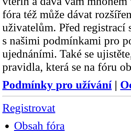
vteřin a dává vám mnohem v
fóra též může dávat rozšíř
uživatelům. Před registrací s
s našimi podmínkami pro pou
ujednáními. Také se ujistěte,
pravidla, která se na fóru ob
Podmínky pro užívání
|
O
Registrovat
Obsah fóra