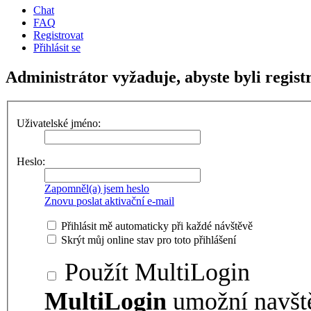
Chat
FAQ
Registrovat
Přihlásit se
Administrátor vyžaduje, abyste byli regist
Uživatelské jméno:
Heslo:
Zapomněl(a) jsem heslo
Znovu poslat aktivační e-mail
Přihlásit mě automaticky při každé návštěvě
Skrýt můj online stav pro toto přihlášení
Použít MultiLogin
MultiLogin
umožní navšt