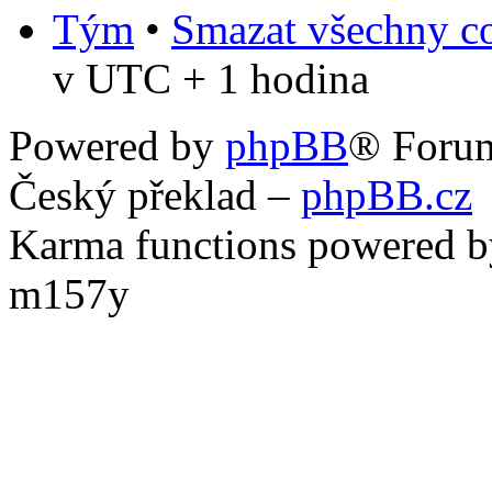
Tým
•
Smazat všechny co
v UTC + 1 hodina
Powered by
phpBB
® Foru
Český překlad –
phpBB.cz
Karma functions powered
m157y