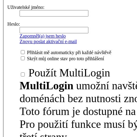
Uživatelské jméno:
Heslo:
Zapomněl(a) jsem heslo
Znovu poslat aktivační e-mail
Přihlásit mě automaticky při každé návštěvě
Skrýt můj online stav pro toto přihlášení
Použít MultiLogin
MultiLogin
umožní navšt
doménách bez nutnosti zno
Toto fórum je dostupné 
Pro použití funkce musí b
třetí strany.