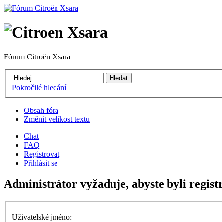
Fórum Citroën Xsara
Pokročilé hledání
Obsah fóra
Změnit velikost textu
Chat
FAQ
Registrovat
Přihlásit se
Administrátor vyžaduje, abyste byli regist
Uživatelské jméno: