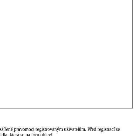
ozšířené pravomoci registrovaným uživatelům. Před registrací se
idla, která se na fóru objeví.