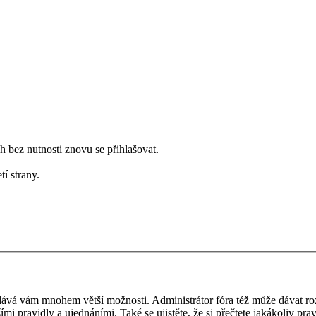
bez nutnosti znovu se přihlašovat.
tí strany.
 a dává vám mnohem větší možnosti. Administrátor fóra též může dávat r
ími pravidly a ujednáními. Také se ujistěte, že si přečtete jakákoliv prav