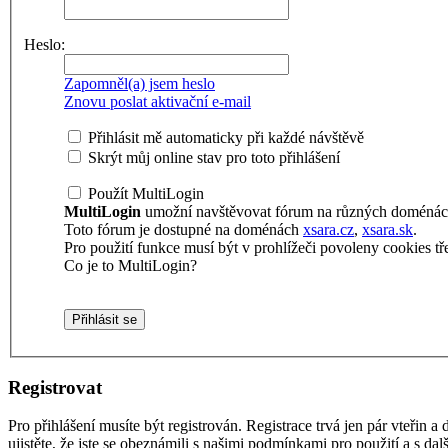
Heslo:
Zapomněl(a) jsem heslo
Znovu poslat aktivační e-mail
Přihlásit mě automaticky při každé návštěvě
Skrýt můj online stav pro toto přihlášení
Použít MultiLogin
MultiLogin
umožní navštěvovat fórum na různých doménách 
Toto fórum je dostupné na doménách
xsara.cz
,
xsara.sk
.
Pro použití funkce musí být v prohlížeči povoleny cookies tře
Co je to MultiLogin?
Registrovat
Pro přihlášení musíte být registrován. Registrace trvá jen pár vteřin
ujistěte, že jste se obeznámili s našimi podmínkami pro použití a s dalš