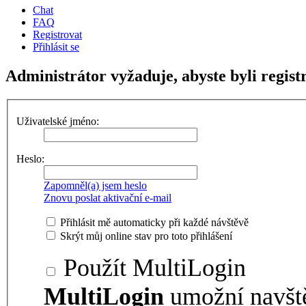
Chat
FAQ
Registrovat
Přihlásit se
Administrátor vyžaduje, abyste byli regist
Uživatelské jméno:
Heslo:
Zapomněl(a) jsem heslo
Znovu poslat aktivační e-mail
Přihlásit mě automaticky při každé návštěvě
Skrýt můj online stav pro toto přihlášení
Použít MultiLogin
MultiLogin
umožní navšt