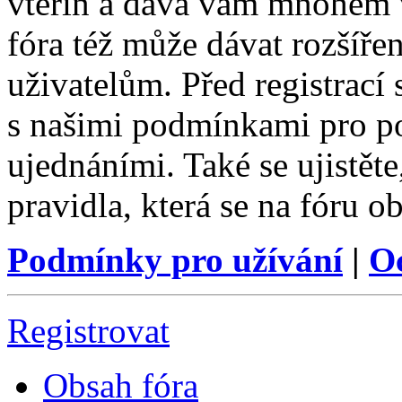
vteřin a dává vám mnohem v
fóra též může dávat rozšíř
uživatelům. Před registrací s
s našimi podmínkami pro pou
ujednáními. Také se ujistěte,
pravidla, která se na fóru ob
Podmínky pro užívání
|
O
Registrovat
Obsah fóra