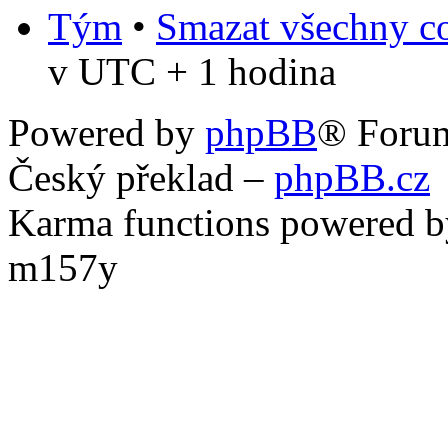
Tým
•
Smazat všechny co
v UTC + 1 hodina
Powered by
phpBB
® Foru
Český překlad –
phpBB.cz
Karma functions powered
m157y