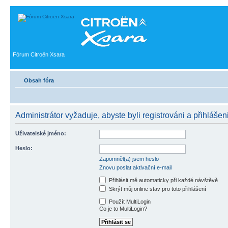
Fórum Citroën Xsara
Obsah fóra
Administrátor vyžaduje, abyste byli registrováni a přihlášen
Uživatelské jméno:
Heslo:
Zapomněl(a) jsem heslo
Znovu poslat aktivační e-mail
Přihlásit mě automaticky při každé návštěvě
Skrýt můj online stav pro toto přihlášení
Použít MultiLogin
Co je to MultiLogin?