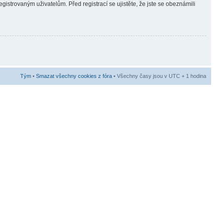
gistrovaným uživatelům. Před registrací se ujistěte, že jste se obeznámili
Tým
•
Smazat všechny cookies z fóra
• Všechny časy jsou v UTC + 1 hodina