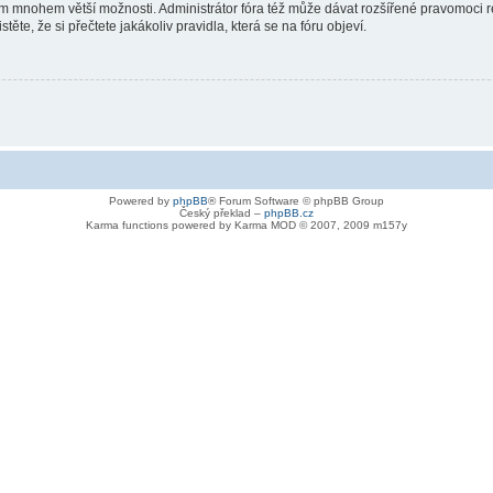
vám mnohem větší možnosti. Administrátor fóra též může dávat rozšířené pravomoci re
ěte, že si přečtete jakákoliv pravidla, která se na fóru objeví.
Powered by
phpBB
® Forum Software © phpBB Group
Český překlad –
phpBB.cz
Karma functions powered by Karma MOD © 2007, 2009 m157y