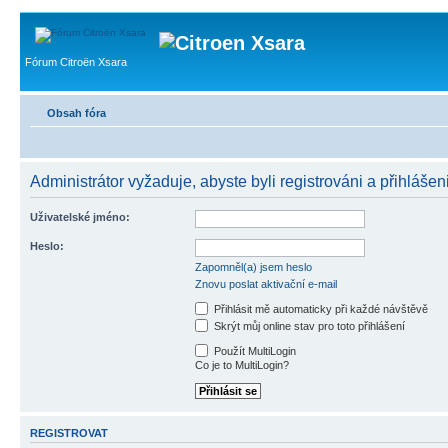
Fórum Citroën Xsara
Obsah fóra
Administrátor vyžaduje, abyste byli registrováni a přihlášen
Uživatelské jméno:
Heslo:
Zapomněl(a) jsem heslo
Znovu poslat aktivační e-mail
Přihlásit mě automaticky při každé návštěvě
Skrýt můj online stav pro toto přihlášení
Použít MultiLogin
Co je to MultiLogin?
REGISTROVAT