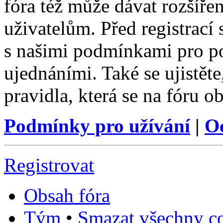
fóra též může dávat rozšíř
uživatelům. Před registrací s
s našimi podmínkami pro pou
ujednáními. Také se ujistěte,
pravidla, která se na fóru ob
Podmínky pro užívání
|
O
Registrovat
Obsah fóra
Tým
•
Smazat všechny co