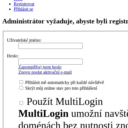
Registrovat
Přihlásit se
Administrátor vyžaduje, abyste byli regist
Uživatelské jméno:
Heslo:
Zapomněl(a) jsem heslo
Znovu poslat aktivační e-mail
Přihlásit mě automaticky při každé návštěvě
Skrýt můj online stav pro toto přihlášení
Použít MultiLogin
MultiLogin
umožní navšt
doménách bez nutnosti zno