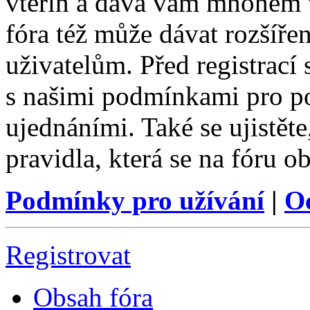
vteřin a dává vám mnohem v
fóra též může dávat rozšíř
uživatelům. Před registrací s
s našimi podmínkami pro pou
ujednáními. Také se ujistěte,
pravidla, která se na fóru ob
Podmínky pro užívání
|
O
Registrovat
Obsah fóra