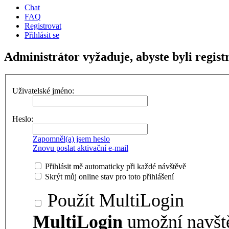
Chat
FAQ
Registrovat
Přihlásit se
Administrátor vyžaduje, abyste byli regist
Uživatelské jméno:
Heslo:
Zapomněl(a) jsem heslo
Znovu poslat aktivační e-mail
Přihlásit mě automaticky při každé návštěvě
Skrýt můj online stav pro toto přihlášení
Použít MultiLogin
MultiLogin
umožní navšt