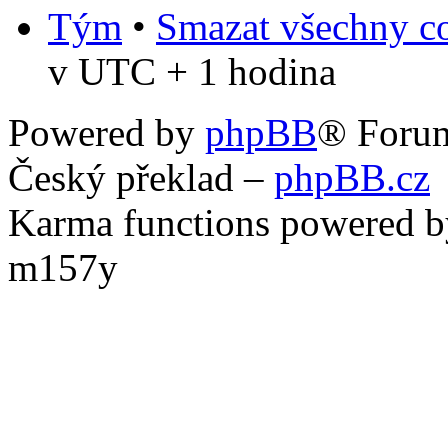
Tým
•
Smazat všechny co
v UTC + 1 hodina
Powered by
phpBB
® Foru
Český překlad –
phpBB.cz
Karma functions powered
m157y