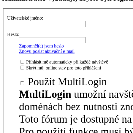
Uživatelské jméno:
Heslo:
Zapomněl(a) jsem heslo
Znovu poslat aktivační e-mail
Přihlásit mě automaticky při každé návštěvě
Skrýt můj online stav pro toto přihlášení
Použít MultiLogin
MultiLogin
umožní navšt
doménách bez nutnosti zno
Toto fórum je dostupné 
Pro použití funkce musí b