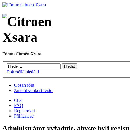
Fórum Citroën Xsara
Pokročilé hledání
Obsah fóra
Změnit velikost textu
Chat
FAQ
Registrovat
Přihlásit se
Administrátor vyžaduje, abyste byli regist