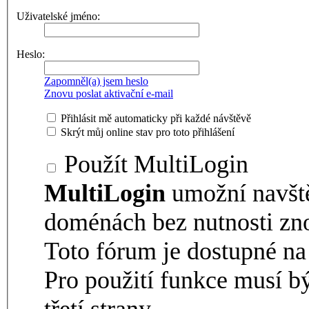
Uživatelské jméno:
Heslo:
Zapomněl(a) jsem heslo
Znovu poslat aktivační e-mail
Přihlásit mě automaticky při každé návštěvě
Skrýt můj online stav pro toto přihlášení
Použít MultiLogin
MultiLogin
umožní navšt
doménách bez nutnosti zno
Toto fórum je dostupné 
Pro použití funkce musí b
třetí strany.