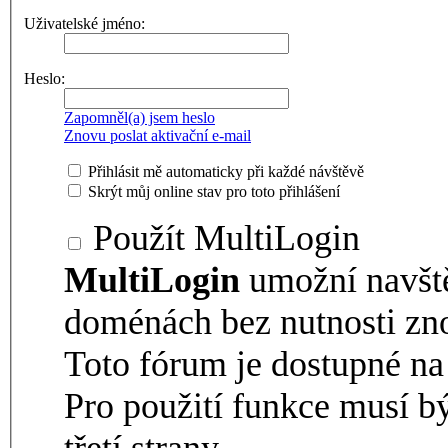
Uživatelské jméno:
Heslo:
Zapomněl(a) jsem heslo
Znovu poslat aktivační e-mail
Přihlásit mě automaticky při každé návštěvě
Skrýt můj online stav pro toto přihlášení
Použít MultiLogin
MultiLogin
umožní navšt
doménách bez nutnosti zno
Toto fórum je dostupné 
Pro použití funkce musí b
třetí strany.