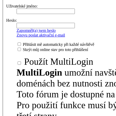
Uživatelské jméno:
Heslo:
Zapomněl(a) jsem heslo
Znovu poslat aktivační e-mail
Přihlásit mě automaticky při každé návštěvě
Skrýt můj online stav pro toto přihlášení
Použít MultiLogin
MultiLogin
umožní navšt
doménách bez nutnosti zno
Toto fórum je dostupné 
Pro použití funkce musí b
třetí strany.