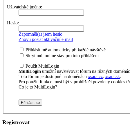
Uživatelské jméno:
Heslo:
Zapomněl(a) jsem heslo
Znovu poslat aktivační e-mail
Přihlásit mě automaticky při každé návštěvě
Skrýt můj online stav pro toto přihlášení
Použít MultiLogin
MultiLogin
umožní navštěvovat fórum na různých doménách 
Toto fórum je dostupné na doménách
xsara.cz
,
xsara.sk
.
Pro použití funkce musí být v prohlížeči povoleny cookies tře
Co je to MultiLogin?
Registrovat