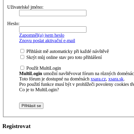
Uživatelské jméno:
Heslo:
Zapomněl(a) jsem heslo
Znovu poslat aktivační e-mail
Přihlásit mě automaticky při každé návštěvě
Skrýt můj online stav pro toto přihlášení
Použít MultiLogin
MultiLogin
umožní navštěvovat fórum na různých doménách 
Toto fórum je dostupné na doménách
xsara.cz
,
xsara.sk
.
Pro použití funkce musí být v prohlížeči povoleny cookies tře
Co je to MultiLogin?
Registrovat