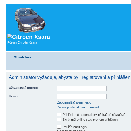
Fórum Citroën Xsara
Obsah fóra
Administrátor vyžaduje, abyste byli registrováni a přihlášen
Uživatelské jméno:
Heslo:
Zapomněl(a) jsem heslo
Znovu poslat aktivační e-mail
Přihlásit mě automaticky při každé návštěvě
Skrýt můj online stav pro toto přihlášení
Použít MultiLogin
Co je to MultiLogin?