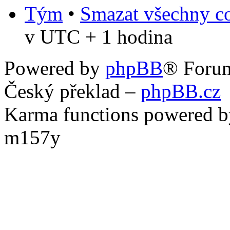
Tým
•
Smazat všechny co
v UTC + 1 hodina
Powered by
phpBB
® Foru
Český překlad –
phpBB.cz
Karma functions powered
m157y