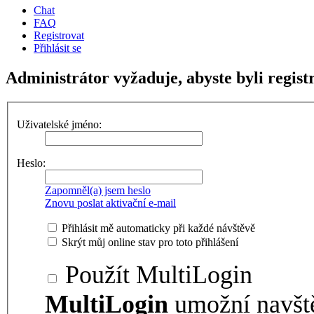
Chat
FAQ
Registrovat
Přihlásit se
Administrátor vyžaduje, abyste byli regist
Uživatelské jméno:
Heslo:
Zapomněl(a) jsem heslo
Znovu poslat aktivační e-mail
Přihlásit mě automaticky při každé návštěvě
Skrýt můj online stav pro toto přihlášení
Použít MultiLogin
MultiLogin
umožní navšt