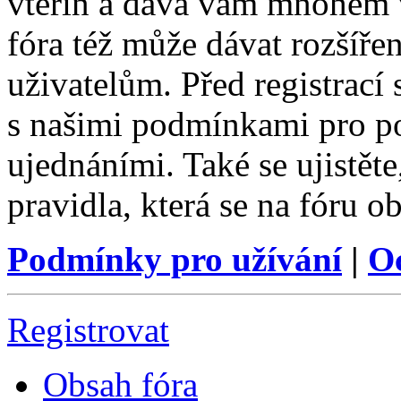
vteřin a dává vám mnohem v
fóra též může dávat rozšíř
uživatelům. Před registrací s
s našimi podmínkami pro pou
ujednáními. Také se ujistěte,
pravidla, která se na fóru ob
Podmínky pro užívání
|
O
Registrovat
Obsah fóra