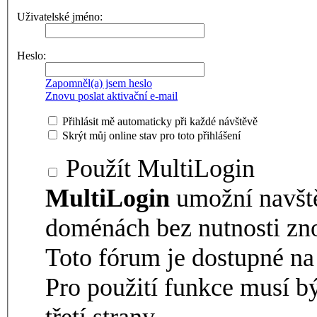
Uživatelské jméno:
Heslo:
Zapomněl(a) jsem heslo
Znovu poslat aktivační e-mail
Přihlásit mě automaticky při každé návštěvě
Skrýt můj online stav pro toto přihlášení
Použít MultiLogin
MultiLogin
umožní navšt
doménách bez nutnosti zno
Toto fórum je dostupné 
Pro použití funkce musí b
třetí strany.