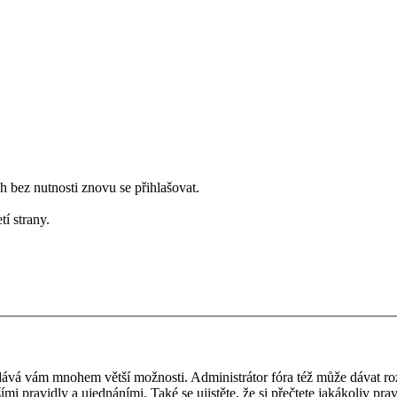
bez nutnosti znovu se přihlašovat.
tí strany.
 a dává vám mnohem větší možnosti. Administrátor fóra též může dávat r
ími pravidly a ujednáními. Také se ujistěte, že si přečtete jakákoliv prav