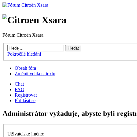
Fórum Citroën Xsara
Pokročilé hledání
Obsah fóra
Změnit velikost textu
Chat
FAQ
Registrovat
Přihlásit se
Administrátor vyžaduje, abyste byli regist
Uživatelské jméno: