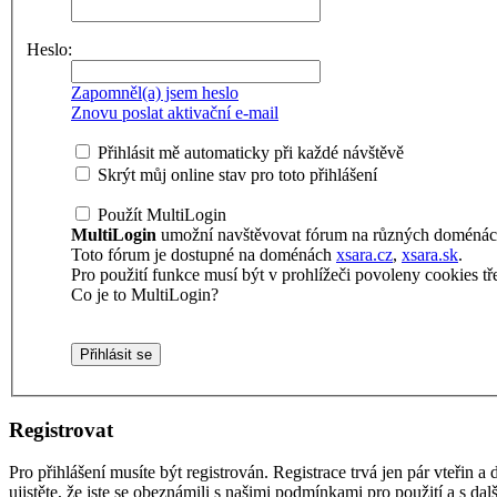
Heslo:
Zapomněl(a) jsem heslo
Znovu poslat aktivační e-mail
Přihlásit mě automaticky při každé návštěvě
Skrýt můj online stav pro toto přihlášení
Použít MultiLogin
MultiLogin
umožní navštěvovat fórum na různých doménách 
Toto fórum je dostupné na doménách
xsara.cz
,
xsara.sk
.
Pro použití funkce musí být v prohlížeči povoleny cookies tře
Co je to MultiLogin?
Registrovat
Pro přihlášení musíte být registrován. Registrace trvá jen pár vteřin
ujistěte, že jste se obeznámili s našimi podmínkami pro použití a s dalš