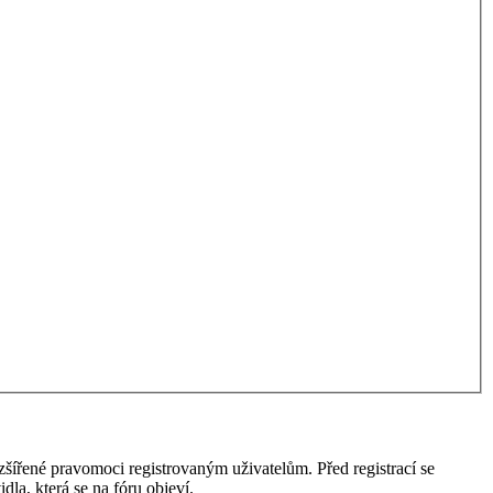
ozšířené pravomoci registrovaným uživatelům. Před registrací se
idla, která se na fóru objeví.