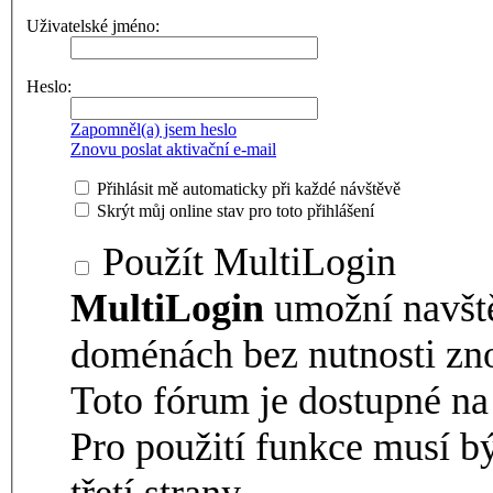
Uživatelské jméno:
Heslo:
Zapomněl(a) jsem heslo
Znovu poslat aktivační e-mail
Přihlásit mě automaticky při každé návštěvě
Skrýt můj online stav pro toto přihlášení
Použít MultiLogin
MultiLogin
umožní navšt
doménách bez nutnosti zno
Toto fórum je dostupné 
Pro použití funkce musí b
třetí strany.