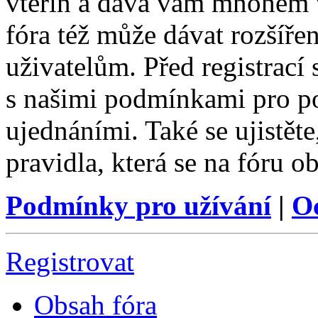
vteřin a dává vám mnohem v
fóra též může dávat rozšíř
uživatelům. Před registrací s
s našimi podmínkami pro pou
ujednáními. Také se ujistěte,
pravidla, která se na fóru ob
Podmínky pro užívání
|
O
Registrovat
Obsah fóra