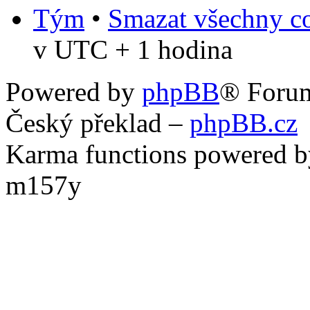
Tým
•
Smazat všechny co
v UTC + 1 hodina
Powered by
phpBB
® Foru
Český překlad –
phpBB.cz
Karma functions powered
m157y