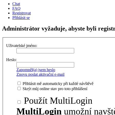
Chat
FAQ
Registrovat
Přihlásit se
Administrátor vyžaduje, abyste byli regist
Uživatelské jméno:
Heslo:
Zapomněl(a) jsem heslo
Znovu poslat aktivační e-mail
Přihlásit mě automaticky při každé návštěvě
Skrýt můj online stav pro toto přihlášení
Použít MultiLogin
MultiLogin
umožní navšt