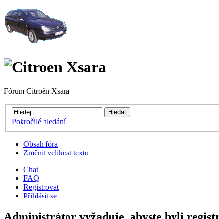
Fórum Citroën Xsara
Pokročilé hledání
Obsah fóra
Změnit velikost textu
Chat
FAQ
Registrovat
Přihlásit se
Administrátor vyžaduje, abyste byli regist