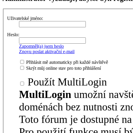
Uživatelské jméno:
Heslo:
Zapomněl(a) jsem heslo
Znovu poslat aktivační e-mail
Přihlásit mě automaticky při každé návštěvě
Skrýt můj online stav pro toto přihlášení
Použít MultiLogin
MultiLogin
umožní navšt
doménách bez nutnosti zno
Toto fórum je dostupné 
Pro použití funkce musí b