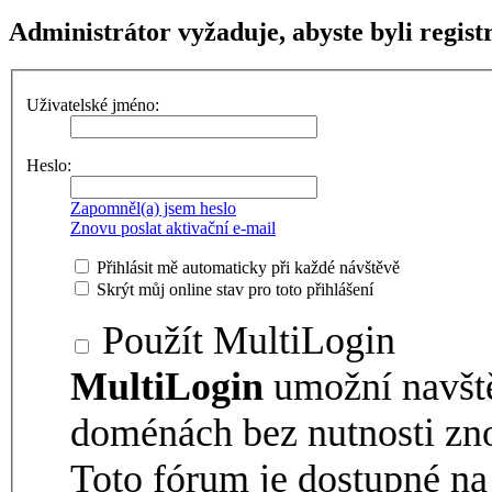
Administrátor vyžaduje, abyste byli regist
Uživatelské jméno:
Heslo:
Zapomněl(a) jsem heslo
Znovu poslat aktivační e-mail
Přihlásit mě automaticky při každé návštěvě
Skrýt můj online stav pro toto přihlášení
Použít MultiLogin
MultiLogin
umožní navšt
doménách bez nutnosti zno
Toto fórum je dostupné 