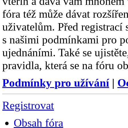
vteřin a dává vám mnohem v
fóra též může dávat rozšíř
uživatelům. Před registrací s
s našimi podmínkami pro pou
ujednáními. Také se ujistěte,
pravidla, která se na fóru ob
Podmínky pro užívání
|
O
Registrovat
Obsah fóra