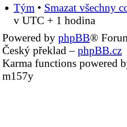
Tým
•
Smazat všechny co
v UTC + 1 hodina
Powered by
phpBB
® Foru
Český překlad –
phpBB.cz
Karma functions powered
m157y