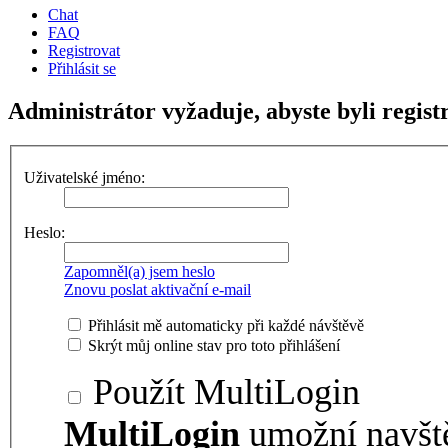
Chat
FAQ
Registrovat
Přihlásit se
Administrátor vyžaduje, abyste byli regist
Uživatelské jméno:
Heslo:
Zapomněl(a) jsem heslo
Znovu poslat aktivační e-mail
Přihlásit mě automaticky při každé návštěvě
Skrýt můj online stav pro toto přihlášení
Použít MultiLogin
MultiLogin
umožní navšt