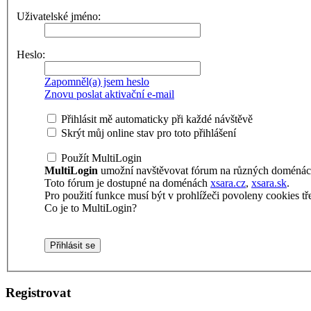
Uživatelské jméno:
Heslo:
Zapomněl(a) jsem heslo
Znovu poslat aktivační e-mail
Přihlásit mě automaticky při každé návštěvě
Skrýt můj online stav pro toto přihlášení
Použít MultiLogin
MultiLogin
umožní navštěvovat fórum na různých doménách 
Toto fórum je dostupné na doménách
xsara.cz
,
xsara.sk
.
Pro použití funkce musí být v prohlížeči povoleny cookies tře
Co je to MultiLogin?
Registrovat