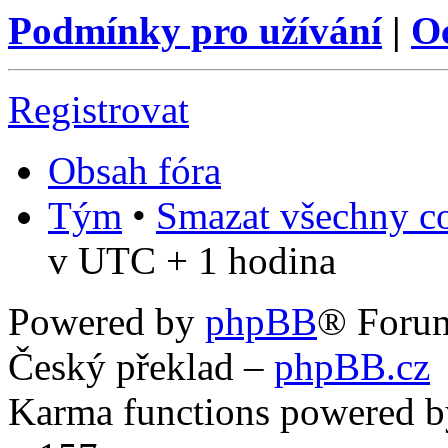
Podmínky pro užívání
|
O
Registrovat
Obsah fóra
Tým
•
Smazat všechny co
v UTC + 1 hodina
Powered by
phpBB
® Foru
Český překlad –
phpBB.cz
Karma functions powered