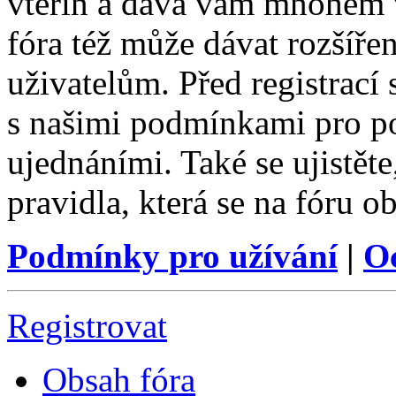
vteřin a dává vám mnohem v
fóra též může dávat rozšíř
uživatelům. Před registrací s
s našimi podmínkami pro pou
ujednáními. Také se ujistěte,
pravidla, která se na fóru ob
Podmínky pro užívání
|
O
Registrovat
Obsah fóra