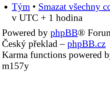
Tým
•
Smazat všechny co
v UTC + 1 hodina
Powered by
phpBB
® Foru
Český překlad –
phpBB.cz
Karma functions powered
m157y