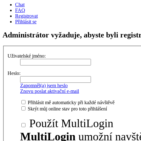
Chat
FAQ
Registrovat
Přihlásit se
Administrátor vyžaduje, abyste byli regist
Uživatelské jméno:
Heslo:
Zapomněl(a) jsem heslo
Znovu poslat aktivační e-mail
Přihlásit mě automaticky při každé návštěvě
Skrýt můj online stav pro toto přihlášení
Použít MultiLogin
MultiLogin
umožní navšt