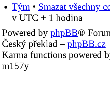
Tým
•
Smazat všechny co
v UTC + 1 hodina
Powered by
phpBB
® Foru
Český překlad –
phpBB.cz
Karma functions powered
m157y