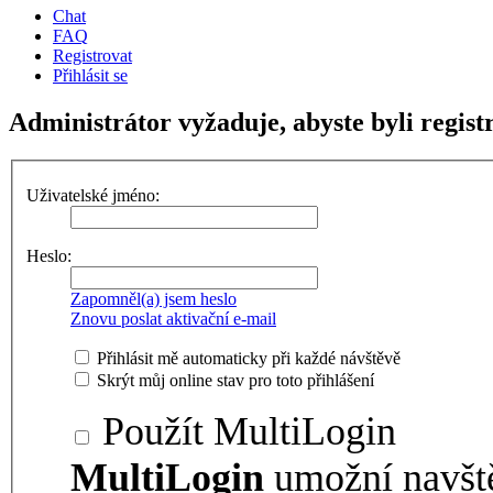
Chat
FAQ
Registrovat
Přihlásit se
Administrátor vyžaduje, abyste byli regist
Uživatelské jméno:
Heslo:
Zapomněl(a) jsem heslo
Znovu poslat aktivační e-mail
Přihlásit mě automaticky při každé návštěvě
Skrýt můj online stav pro toto přihlášení
Použít MultiLogin
MultiLogin
umožní navšt