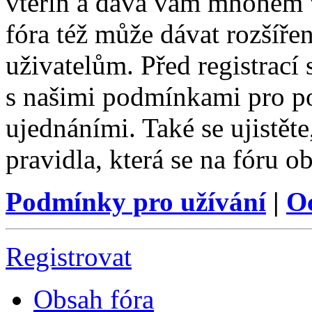
vteřin a dává vám mnohem v
fóra též může dávat rozšíř
uživatelům. Před registrací s
s našimi podmínkami pro pou
ujednáními. Také se ujistěte,
pravidla, která se na fóru ob
Podmínky pro užívání
|
O
Registrovat
Obsah fóra