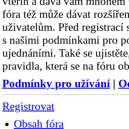
vteřin a dává vám mnohem v
fóra též může dávat rozšíř
uživatelům. Před registrací s
s našimi podmínkami pro pou
ujednáními. Také se ujistěte,
pravidla, která se na fóru ob
Podmínky pro užívání
|
O
Registrovat
Obsah fóra