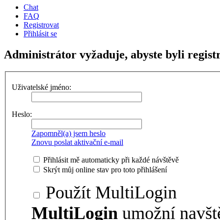
Chat
FAQ
Registrovat
Přihlásit se
Administrátor vyžaduje, abyste byli regist
Uživatelské jméno:
Heslo:
Zapomněl(a) jsem heslo
Znovu poslat aktivační e-mail
Přihlásit mě automaticky při každé návštěvě
Skrýt můj online stav pro toto přihlášení
Použít MultiLogin
MultiLogin
umožní navšt