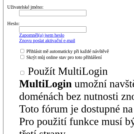
Uživatelské jméno:
Heslo:
Zapomněl(a) jsem heslo
Znovu poslat aktivační e-mail
Přihlásit mě automaticky při každé návštěvě
Skrýt můj online stav pro toto přihlášení
Použít MultiLogin
MultiLogin
umožní navšt
doménách bez nutnosti zno
Toto fórum je dostupné 
Pro použití funkce musí b
třetí strany.