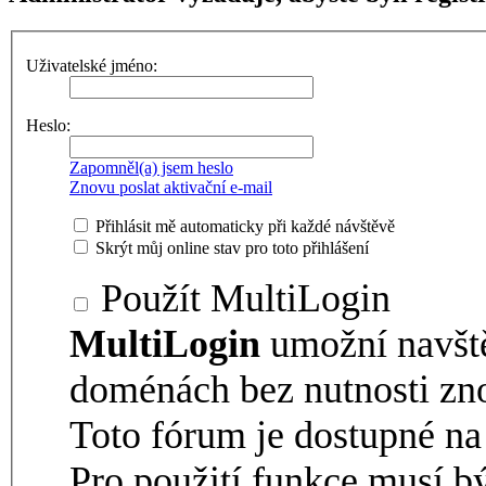
Uživatelské jméno:
Heslo:
Zapomněl(a) jsem heslo
Znovu poslat aktivační e-mail
Přihlásit mě automaticky při každé návštěvě
Skrýt můj online stav pro toto přihlášení
Použít MultiLogin
MultiLogin
umožní navšt
doménách bez nutnosti zno
Toto fórum je dostupné 
Pro použití funkce musí b