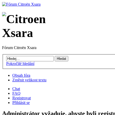
Fórum Citroën Xsara
Pokročilé hledání
Obsah fóra
Změnit velikost textu
Chat
FAQ
Registrovat
Přihlásit se
Administrátor vyžaduje, abyste byli regist