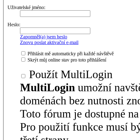
Uživatelské jméno:
Heslo:
Zapomněl(a) jsem heslo
Znovu poslat aktivační e-mail
Přihlásit mě automaticky při každé návštěvě
Skrýt můj online stav pro toto přihlášení
Použít MultiLogin
MultiLogin
umožní navšt
doménách bez nutnosti zno
Toto fórum je dostupné 
Pro použití funkce musí b
třetí strany.