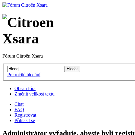
Fórum Citroën Xsara
Pokročilé hledání
Obsah fóra
Změnit velikost textu
Chat
FAQ
Registrovat
Přihlásit se
Administrátor vyžaduje, abyste byli registr