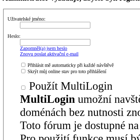
Uživatelské jméno:
Heslo:
Zapomněl(a) jsem heslo
Znovu poslat aktivační e-mail
Přihlásit mě automaticky při každé návštěvě
Skrýt můj online stav pro toto přihlášení
Použít MultiLogin
MultiLogin
umožní navšt
doménách bez nutnosti zno
Toto fórum je dostupné 
Pro použití funkce musí b