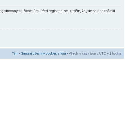
gistrovaným uživatelům. Před registrací se ujistěte, že jste se obeznámili
Tým
•
Smazat všechny cookies z fóra
• Všechny časy jsou v UTC + 1 hodina