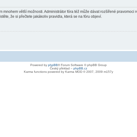
vám mnohem větší možnosti. Administrátor fóra též může dávat rozšířené pravomoci re
ěte, že si přečtete jakákoliv pravidla, která se na fóru objeví.
Powered by
phpBB
® Forum Software © phpBB Group
Český překlad –
phpBB.cz
Karma functions powered by Karma MOD © 2007, 2009 m157y