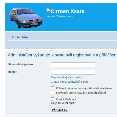
Fórum Citroën Xsara
Obsah fóra
Administrátor vyžaduje, abyste byli registrováni a přihlášeni
Uživatelské jméno:
Heslo:
Zapomněl(a) jsem heslo
Znovu poslat aktivační e-mail
Přihlásit mě automaticky při každé návštěvě
Skrýt můj online stav pro toto přihlášení
Použít MultiLogin
Co je to MultiLogin?