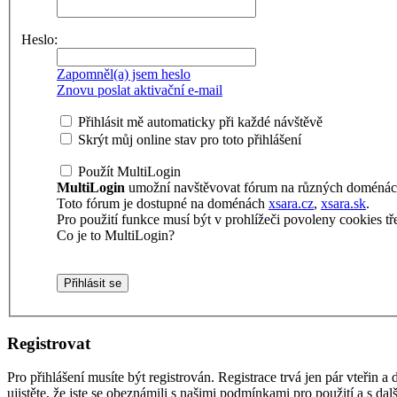
Heslo:
Zapomněl(a) jsem heslo
Znovu poslat aktivační e-mail
Přihlásit mě automaticky při každé návštěvě
Skrýt můj online stav pro toto přihlášení
Použít MultiLogin
MultiLogin
umožní navštěvovat fórum na různých doménách 
Toto fórum je dostupné na doménách
xsara.cz
,
xsara.sk
.
Pro použití funkce musí být v prohlížeči povoleny cookies tře
Co je to MultiLogin?
Registrovat
Pro přihlášení musíte být registrován. Registrace trvá jen pár vteřin
ujistěte, že jste se obeznámili s našimi podmínkami pro použití a s dalš