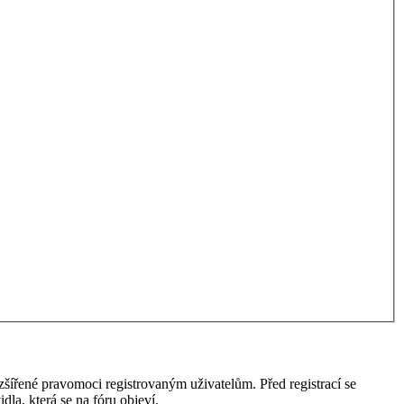
ozšířené pravomoci registrovaným uživatelům. Před registrací se
idla, která se na fóru objeví.