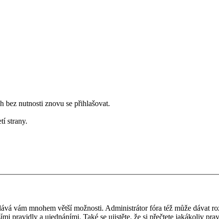
bez nutnosti znovu se přihlašovat.
tí strany.
 a dává vám mnohem větší možnosti. Administrátor fóra též může dávat r
ími pravidly a ujednáními. Také se ujistěte, že si přečtete jakákoliv prav