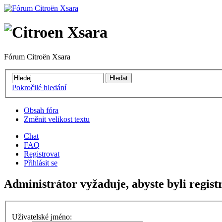
Fórum Citroën Xsara
Pokročilé hledání
Obsah fóra
Změnit velikost textu
Chat
FAQ
Registrovat
Přihlásit se
Administrátor vyžaduje, abyste byli registr
Uživatelské jméno: