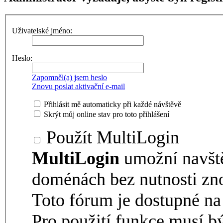
Uživatelské jméno:
Heslo:
Zapomněl(a) jsem heslo
Znovu poslat aktivační e-mail
Přihlásit mě automaticky při každé návštěvě
Skrýt můj online stav pro toto přihlášení
Použít MultiLogin
MultiLogin
umožní navšt
doménách bez nutnosti zno
Toto fórum je dostupné 
Pro použití funkce musí b