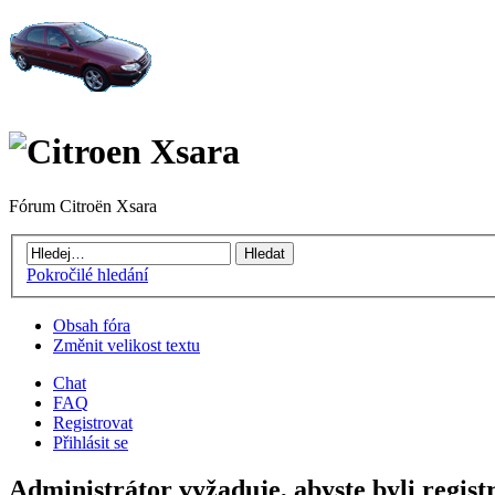
Fórum Citroën Xsara
Pokročilé hledání
Obsah fóra
Změnit velikost textu
Chat
FAQ
Registrovat
Přihlásit se
Administrátor vyžaduje, abyste byli registr