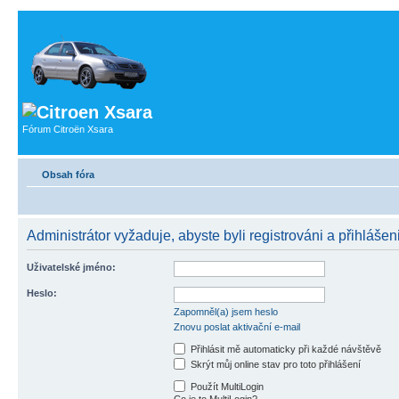
Fórum Citroën Xsara
Obsah fóra
Administrátor vyžaduje, abyste byli registrováni a přihlášeni
Uživatelské jméno:
Heslo:
Zapomněl(a) jsem heslo
Znovu poslat aktivační e-mail
Přihlásit mě automaticky při každé návštěvě
Skrýt můj online stav pro toto přihlášení
Použít MultiLogin
Co je to MultiLogin?