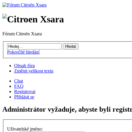
Fórum Citroën Xsara
Pokročilé hledání
Obsah fóra
Změnit velikost textu
Chat
FAQ
Registrovat
Přihlásit se
Administrátor vyžaduje, abyste byli registr
Uživatelské jméno: