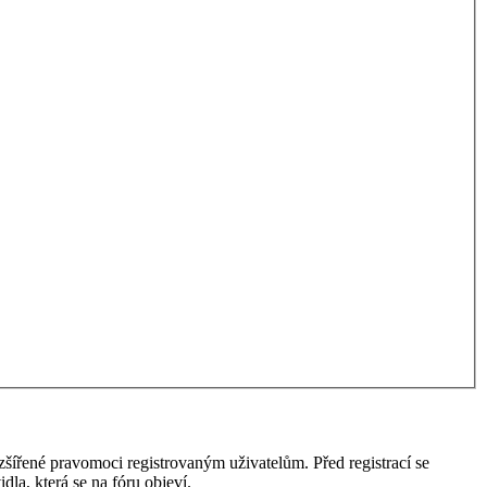
ozšířené pravomoci registrovaným uživatelům. Před registrací se
idla, která se na fóru objeví.