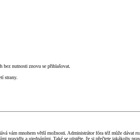
bez nutnosti znovu se přihlašovat.
tí strany.
 a dává vám mnohem větší možnosti. Administrátor fóra též může dávat r
ími pravidly a ujednáními. Také se ujistěte, že si přečtete jakákoliv prav