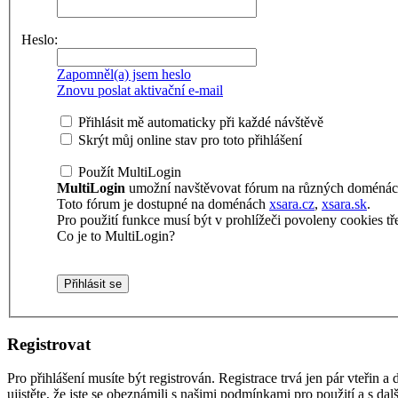
Heslo:
Zapomněl(a) jsem heslo
Znovu poslat aktivační e-mail
Přihlásit mě automaticky při každé návštěvě
Skrýt můj online stav pro toto přihlášení
Použít MultiLogin
MultiLogin
umožní navštěvovat fórum na různých doménách 
Toto fórum je dostupné na doménách
xsara.cz
,
xsara.sk
.
Pro použití funkce musí být v prohlížeči povoleny cookies tře
Co je to MultiLogin?
Registrovat
Pro přihlášení musíte být registrován. Registrace trvá jen pár vteřin
ujistěte, že jste se obeznámili s našimi podmínkami pro použití a s dalš